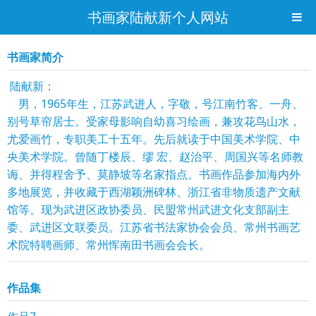
书画家陆献新个人网站
书画家简介
陆献新：
男，1965年生，江苏武进人，字敬，号江南竹客、一舟、
别号草帘居士。受家母影响自幼喜习绘画，兼攻花鸟山水，
尤爱画竹，专职美工十五年。先后就读于中国美术学院、中
央美术学院。曾随丁楼辰、缪 宏、赵治平、周国兴等名师教
诲、并得程舍予、莫静坡等名家指点。书画作品参加海内外
多地展览，并收藏于西湖颖洲碑林、浙江省非物质遗产文献
馆等。现为武进区政协委员、民盟常州武进文化支部副主
委、武进区文联委员。江苏省书法家协会会员、常州书画艺
术院特聘画师、常州恽南田书画会会长。
作品集